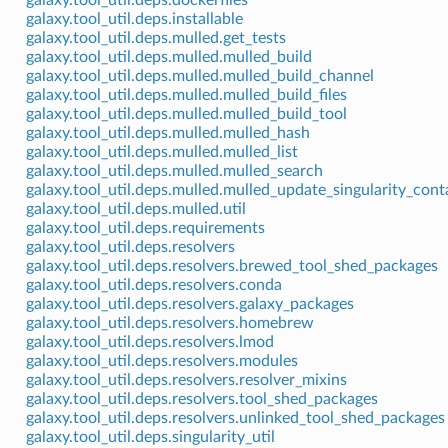
galaxy.tool_util.deps.installable
galaxy.tool_util.deps.mulled.get_tests
galaxy.tool_util.deps.mulled.mulled_build
galaxy.tool_util.deps.mulled.mulled_build_channel
galaxy.tool_util.deps.mulled.mulled_build_files
galaxy.tool_util.deps.mulled.mulled_build_tool
galaxy.tool_util.deps.mulled.mulled_hash
galaxy.tool_util.deps.mulled.mulled_list
galaxy.tool_util.deps.mulled.mulled_search
galaxy.tool_util.deps.mulled.mulled_update_singularity_cont
galaxy.tool_util.deps.mulled.util
galaxy.tool_util.deps.requirements
galaxy.tool_util.deps.resolvers
galaxy.tool_util.deps.resolvers.brewed_tool_shed_packages
galaxy.tool_util.deps.resolvers.conda
galaxy.tool_util.deps.resolvers.galaxy_packages
galaxy.tool_util.deps.resolvers.homebrew
galaxy.tool_util.deps.resolvers.lmod
galaxy.tool_util.deps.resolvers.modules
galaxy.tool_util.deps.resolvers.resolver_mixins
galaxy.tool_util.deps.resolvers.tool_shed_packages
galaxy.tool_util.deps.resolvers.unlinked_tool_shed_packages
galaxy.tool_util.deps.singularity_util