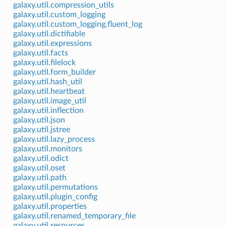
galaxy.util.compression_utils
galaxy.util.custom_logging
galaxy.util.custom_logging.fluent_log
galaxy.util.dictifiable
galaxy.util.expressions
galaxy.util.facts
galaxy.util.filelock
galaxy.util.form_builder
galaxy.util.hash_util
galaxy.util.heartbeat
galaxy.util.image_util
galaxy.util.inflection
galaxy.util.json
galaxy.util.jstree
galaxy.util.lazy_process
galaxy.util.monitors
galaxy.util.odict
galaxy.util.oset
galaxy.util.path
galaxy.util.permutations
galaxy.util.plugin_config
galaxy.util.properties
galaxy.util.renamed_temporary_file
galaxy.util.resources