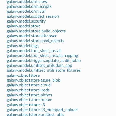
galaxy.model.orm.now
galaxy.model.orm.scripts
galaxy.model.orm.util
galaxy.model.scoped_session
galaxy.model.security
galaxy.model.store
galaxy.model.store.build_objects
galaxy.model.store.discover
galaxy.model.store.load_objects
galaxy.model.tags
galaxy.model.tool_shed_install
galaxy.model.tool_shed_install.mapping
galaxy.model.triggers.update_audit_table
galaxy.model.unittest_utils.data_app
galaxy.model.unittest_utils.store_fixtures
galaxy.objectstore
galaxy.objectstore.azure_blob
galaxy.objectstore.cloud
galaxy.objectstore.irods
galaxy.objectstore.pithos
galaxy.objectstore.pulsar
galaxy.objectstore.s3
galaxy.objectstore.s3_multipart_upload
galaxy.objectstore.unittest_utils