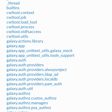
_thread
builtins
cwltool.context
cwltool.job
cwltool.load_tool
cwltool.process
cwltool.stdfsaccess
cwltool.utils
galaxy.actions.library
galaxy.app
galaxy.app_unittest_utils.galaxy_mock
galaxy.app_unittest_utils.tools_support
galaxy.auth
galaxy.auth.providers
galaxy.auth.providers.alwaysreject
galaxy.auth.providers.ldap_ad
galaxy.auth.providers.localdb
galaxy.auth.providers.pam_auth
galaxy.auth.util
galaxy.authnz
galaxy.authnz.custos_authnz
galaxy.authnz.managers
galaxy.authnz.psa_authnz